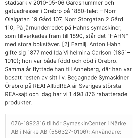
stadsarkiv 2010-05-06 Gårdsnummer och
gatuadresser i Örebro på 1880-talet – Norr
Olaigatan 19 Gård 107, Norr Storgatan 2 Gård
110, På järnunderredet på Hahns symaskiner,
som tillverkades fram till 1890, står det "HAHN"
med stora bokstäver. [2] Familj. Anton Hahn
gifte sig 1877 med Ida Vilhelmina Carlson (1851–
1910); hon var både född och död i Örebro.
Samma år flyttade han till Anneberg, där han var
bosatt resten av sitt liv. Begagnade Symaskiner
Örebro på REA! AlltidREA är Sveriges största
REA-sajt och idag har vi 1 498 876 rabatterade
produkter.
076-1992316 tillhör SymaskinCenter i Närke
AB i Närke AB (556327-0106); Användare: