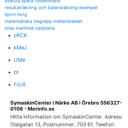
avanza spara tillsammans
resultaträkning och balansräkning exempel
bjorn norg
matematiska begrepp mellanstadiet
miss manfred vadstena
cRCK
kMeJ
iJMe
bt
FcLR
SymaskinCenter i Närke AB i Örebro 556327-
0106 - Merinfo.se
Hitta information om SymaskinCenter. Adress:
Olaigatan 13, Postnummer: 703 61. Telefon: