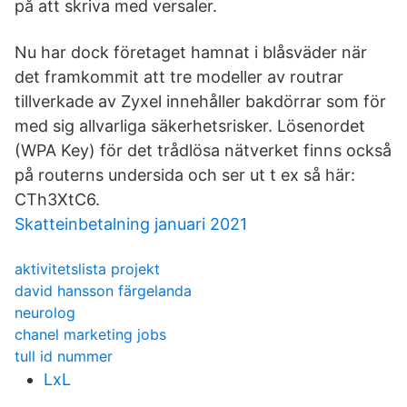
på att skriva med versaler.
Nu har dock företaget hamnat i blåsväder när
det framkommit att tre modeller av routrar
tillverkade av Zyxel innehåller bakdörrar som för
med sig allvarliga säkerhetsrisker. Lösenordet
(WPA Key) för det trådlösa nätverket finns också
på routerns undersida och ser ut t ex så här:
CTh3XtC6.
Skatteinbetalning januari 2021
aktivitetslista projekt
david hansson färgelanda
neurolog
chanel marketing jobs
tull id nummer
LxL