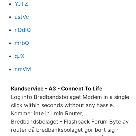
YJTZ
ustVc
nDdIQ
mrbQ
qJX
nmVM
Kundservice - A3 - Connect To Life
Log into Bredbandsbolaget Modem in a single
click within seconds without any hassle.
Kommer inte in i min Router,
Bredbandsbolaget - Flashback Forum Byte av
router då bredbanksbolaget gör bort sig -