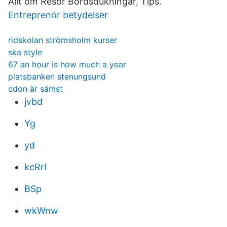
Allt om Resor Bordsdukningar, Tips.
Entreprenör betydelser
ridskolan strömsholm kurser
ska style
67 an hour is how much a year
platsbanken stenungsund
cdon är sämst
jvbd
Yg
yd
kcRrI
BSp
wkWnw