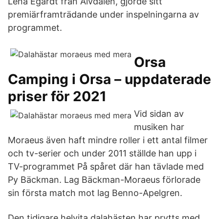
Lena Egardt från Älvdalen, gjorde sitt
premiärframträdande under inspelningarna av
programmet.
Orsa
Camping i Orsa – uppdaterade
priser för 2021
Vid sidan av
musiken har
Moraeus även haft mindre roller i ett antal filmer
och tv-serier och under 2011 ställde han upp i
TV-programmet På spåret där han tävlade med
Py Bäckman. Lag Bäckman-Moraeus förlorade
sin första match mot lag Benno-Apelgren.
Den tidigare helvita dalahästen har prytts med