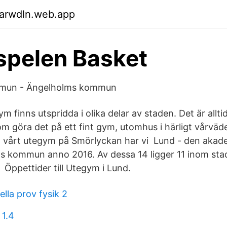
garwdln.web.app
spelen Basket
mun - Ängelholms kommun
finns utspridda i olika delar av staden. Det är alltid
 göra det på ett fint gym, utomhus i härligt vårväde
å vårt utegym på Smörlyckan har vi Lund - den akad
s kommun anno 2016. Av dessa 14 ligger 11 inom sta
 i Öppettider till Utegym i Lund.
lla prov fysik 2
1.4