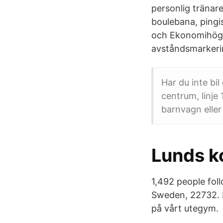
personlig tränar
boulebana, pingi
och Ekonomihögs
avståndsmarkeri
Har du inte bi
centrum, linje
barnvagn eller 
Lunds 
1,492 people fol
Sweden, 22732. I
på vårt utegym.