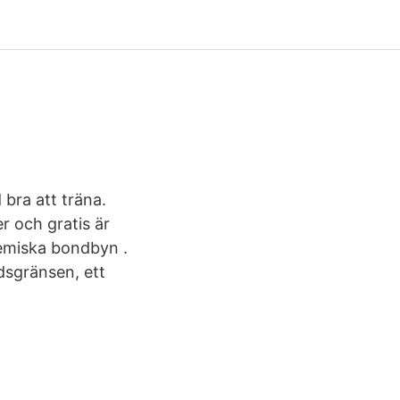
 bra att träna.
r och gratis är
emiska bondbyn .
dsgränsen, ett