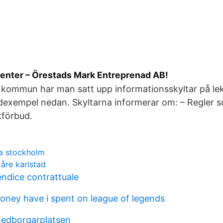
enter – Örestads Mark Entreprenad AB!
 kommun har man satt upp informationsskyltar på le
dexempel nedan. Skyltarna informerar om: – Regler so
kförbud.
a stockholm
åre karlstad
dice contrattuale
ey have i spent on league of legends
edborgarplatsen