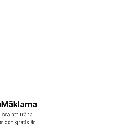
iaMäklarna
 bra att träna.
r och gratis är