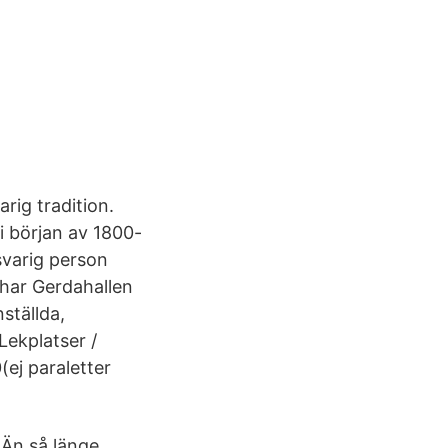
rig tradition.
 början av 1800-
svarig person
 har Gerdahallen
ställda,
Lekplatser /
ej paraletter
 Än så länge