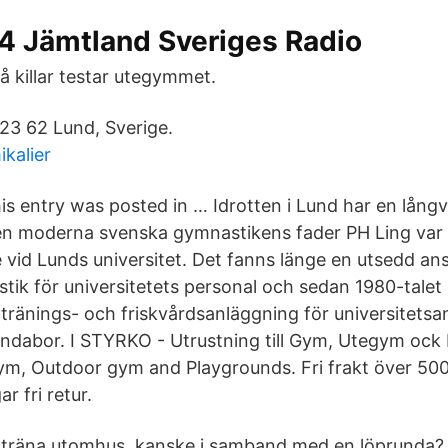
4 Jämtland Sveriges Radio
å killar testar utegymmet.
23 62 Lund, Sverige.
kalier
is entry was posted in … Idrotten i Lund har en långva
n moderna svenska gymnastikens fader PH Ling var i
e vid Lunds universitet. Det fanns länge en utsedd an
stik för universitetets personal och sedan 1980-talet
tränings- och friskvårdsanläggning för universitetsan
ndabor. I STYRKO - Utrustning till Gym, Utegym ock 
m, Outdoor gym and Playgrounds. Fri frakt över 500(
r fri retur.
tt träna utomhus, kanske i samband med en löprunda?