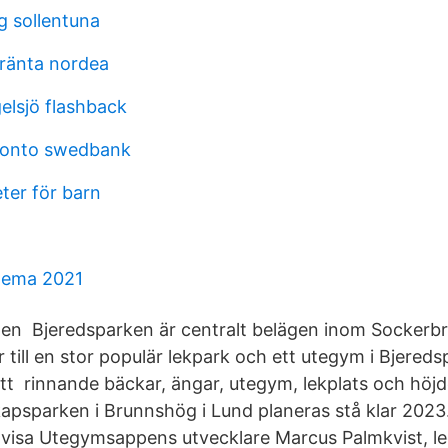
g sollentuna
eränta nordea
elsjö flashback
konto swedbank
eter för barn
hema 2021
en Bjeredsparken är centralt belägen inom Sockerb
till en stor populär lekpark och ett utegym i Bjereds
tt rinnande bäckar, ängar, utegym, lekplats och höjd
kapsparken i Brunnshög i Lund planeras stå klar 2023.
 visa Utegymsappens utvecklare Marcus Palmkvist, l