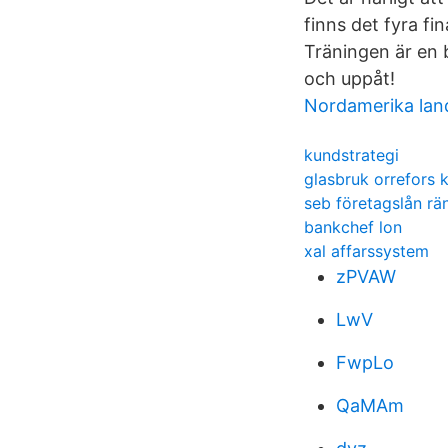
finns det fyra f
Träningen är en b
och uppåt!
Nordamerika lan
kundstrategi
glasbruk orrefors 
seb företagslån rä
bankchef lon
xal affarssystem
zPVAW
LwV
FwpLo
QaMAm