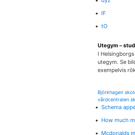
dyz
IF
tO
Utegym – stud
I Helsingborgs
utegym. Se bil
exempelvis rö
Björkhagen skol
vårdcentralen sk
Schema appen
How much mon
Mcdonalds m