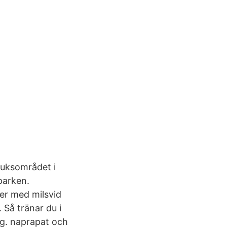
ruksområdet i
parken.
er med milsvid
 Så tränar du i
eg. naprapat och