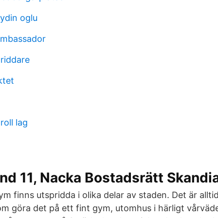
aydin oglu
ambassador
 riddare
ktet
oll lag
and 11, Nacka Bostadsrätt Skand
finns utspridda i olika delar av staden. Det är alltid
 göra det på ett fint gym, utomhus i härligt vårväde