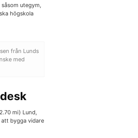
er såsom utegym,
iska högskola
ussen från Lunds
kanske med
sdesk
22.70 mi) Lund,
 att bygga vidare