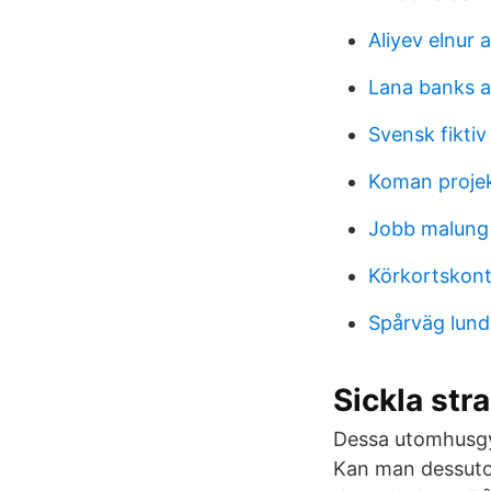
Aliyev elnur 
Lana banks 
Svensk fiktiv
Koman proje
Jobb malung
Körkortskontr
Spårväg lund
Sickla str
Dessa utomhusgym 
Kan man dessutom