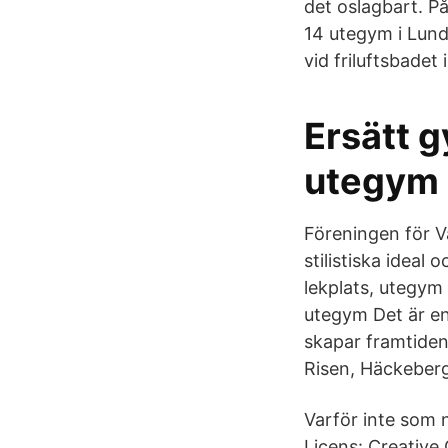
det oslagbart. P
14 utegym i Lund
vid friluftsbadet
Ersätt 
utegym
Föreningen för V
stilistiska idea
lekplats, utegym 
utegym Det är enk
skapar framtiden
Risen, Häckeberg
Varför inte som 
Licens: Creativ