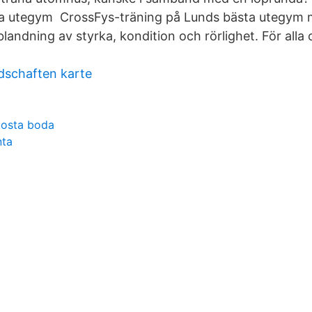
ina utegym CrossFys-träning på Lunds bästa utegym me
landning av styrka, kondition och rörlighet. För alla 
dschaften karte
kosta boda
nta