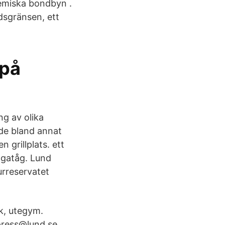
emiska bondbyn .
dsgränsen, ett
 på
ng av olika
ade bland annat
 grillplats. ett
Pågatåg. Lund
urreservatet
k, utegym.
press@lund.se