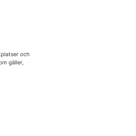
kplatser och
m gäller,