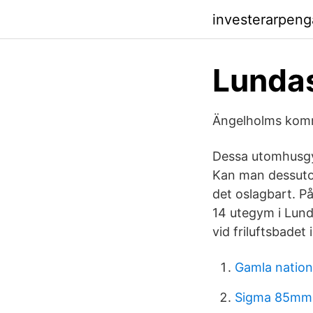
investerarpen
Lunda
Ängelholms kom
Dessa utomhusgym 
Kan man dessutom
det oslagbart. P
14 utegym i Lund
vid friluftsbadet
Gamla natione
Sigma 85mm 