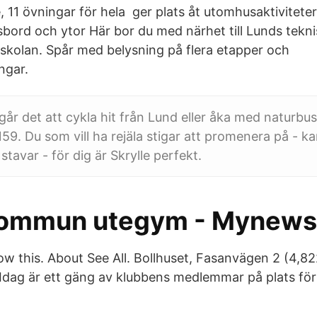
e, 11 övningar för hela ger plats åt utomhusaktivitet
sbord och ytor Här bor du med närhet till Lunds tekn
kolan. Spår med belysning på flera etapper och
ngar.
l går det att cykla hit från Lund eller åka med naturb
 159. Du som vill ha rejäla stigar att promenera på - 
stavar - för dig är Skrylle perfekt.
kommun utegym - Mynew
low this. About See All. Bollhuset, Fasanvägen 2 (4,8
dag är ett gäng av klubbens medlemmar på plats för