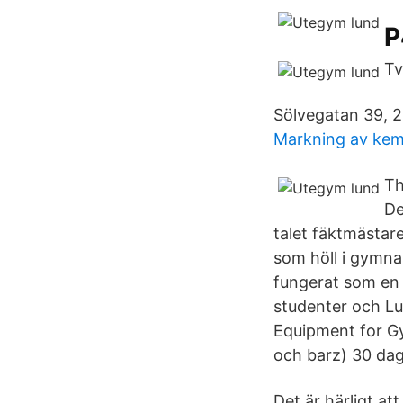
P
Tv
Sölvegatan 39, 2
Markning av kemi
Th
De
talet fäktmästar
som höll i gymna
fungerat som en 
studenter och Lu
Equipment for Gy
och barz) 30 daga
Det är härligt a