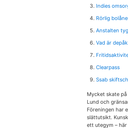
Indies omsor
Rörlig bolån
Anstalten tyg
Vad är depå
Fritidsaktivit
Clearpass
Ssab skiftsc
Mycket skate på 
Lund och gränsar 
Föreningen har e
slättutsikt. Kuns
ett utegym – här