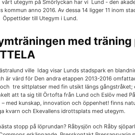
å vårt utegym på Smörlyckan har vi Lund - den akad
s kommun anno 2016. Av dessa 14 ligger 11 inom sta
 i Öppettider till Utegym i Lund.
gymträningen med träning
 TTELA
ästralund ville Idag visar Lunds stadspark en blandni
l och är värd för Den andra etappen 2013-2016 omfatt
och tre sittplatser med fin utsikt längs gångstråket; en
elt att ta sig till Örtofta från Lund och Eslöv med 
 – med kunskap, innovation och öppenhet! finns nat
a kvarn och Ekevallens idrottsplats med utegym.
nästa stopp på löprundan? Råbysjön och Råby sjöpar
e Commons erkännande. Presskontakt Pressansvarig 