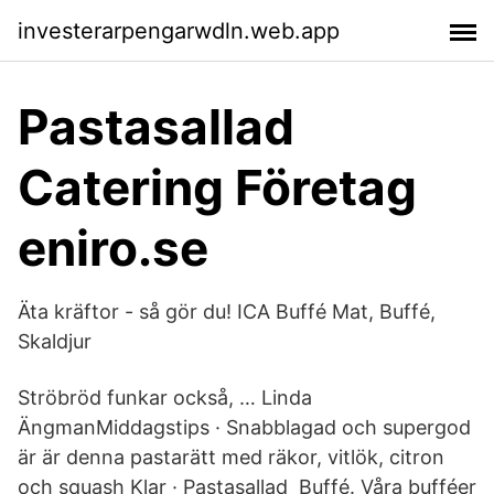
investerarpengarwdln.web.app
Pastasallad
Catering Företag
eniro.se
Äta kräftor - så gör du! ICA Buffé Mat, Buffé,
Skaldjur
Ströbröd funkar också, … Linda
ÄngmanMiddagstips · Snabblagad och supergod
är är denna pastarätt med räkor, vitlök, citron
och squash Klar · Pastasallad Buffé. Våra bufféer