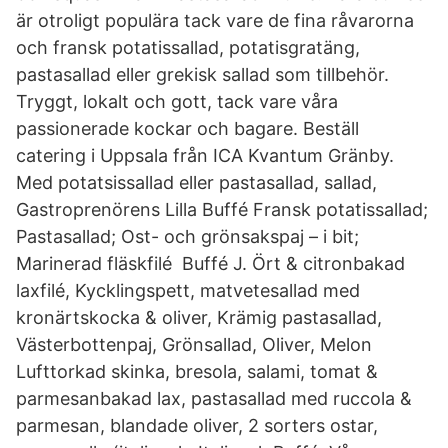
är otroligt populära tack vare de fina råvarorna
och fransk potatissallad, potatisgratäng,
pastasallad eller grekisk sallad som tillbehör.
Tryggt, lokalt och gott, tack vare våra
passionerade kockar och bagare. Beställ
catering i Uppsala från ICA Kvantum Gränby.
Med potatsissallad eller pastasallad, sallad,
Gastroprenörens Lilla Buffé Fransk potatissallad;
Pastasallad; Ost- och grönsakspaj – i bit;
Marinerad fläskfilé Buffé J. Ört & citronbakad
laxfilé, Kycklingspett, matvetesallad med
kronärtskocka & oliver, Krämig pastasallad,
Västerbottenpaj, Grönsallad, Oliver, Melon
Lufttorkad skinka, bresola, salami, tomat &
parmesanbakad lax, pastasallad med ruccola &
parmesan, blandade oliver, 2 sorters ostar,