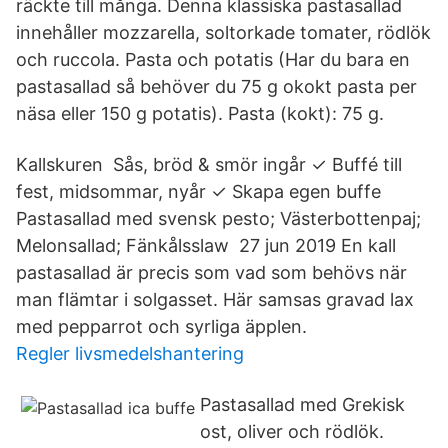
räckte till många. Denna klassiska pastasallad
innehåller mozzarella, soltorkade tomater, rödlök
och ruccola. Pasta och potatis (Har du bara en
pastasallad så behöver du 75 g okokt pasta per
näsa eller 150 g potatis). Pasta (kokt): 75 g.
Kallskuren Sås, bröd & smör ingår ✓ Buffé till
fest, midsommar, nyår ✓ Skapa egen buffe
Pastasallad med svensk pesto; Västerbottenpaj;
Melonsallad; Fänkålsslaw 27 jun 2019 En kall
pastasallad är precis som vad som behövs när
man flämtar i solgasset. Här samsas gravad lax
med pepparrot och syrliga äpplen.
Regler livsmedelshantering
Pastasallad med Grekisk
ost, oliver och rödlök.