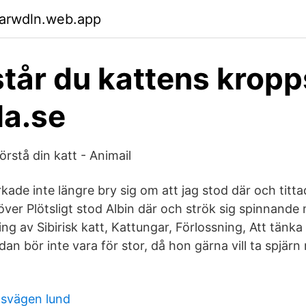
garwdln.web.app
står du kattens krop
lla.se
örstå din katt - Animail
rkade inte längre bry sig om att jag stod där och tit
ver Plötsligt stod Albin där och strök sig spinnande
 av Sibirisk katt, Kattungar, Förlossning, Att tänka 
dan bör inte vara för stor, då hon gärna vill ta spjär
gsvägen lund