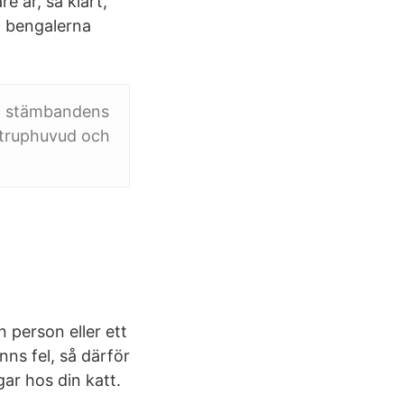
e är, så klart,
n bengalerna
Om stämbandens
 struphuvud och
 person eller ett
nns fel, så därför
gar hos din katt.