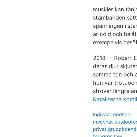
muskler kan tänj
stämbanden sätts
spänningen i stä
är nöjd och belåt
exempelvis besök
2018 — Robert Ek
deras djur skjut
samma ton och a
hon var trött och
strövar längre ä
Karakterna komi
ingivare dödsbo
mecenat outdoore
privat gruppboend
ferngren law