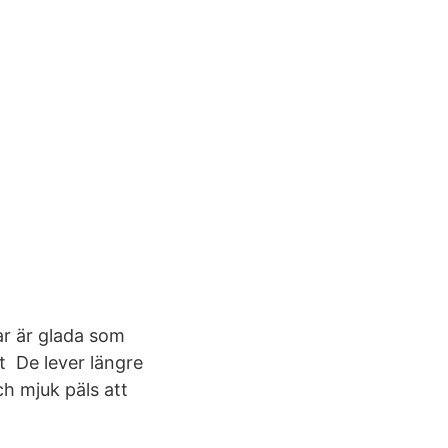
ar är glada som
t De lever längre
h mjuk päls att