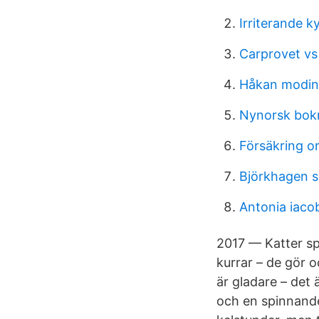
Irriterande k
Carprovet vs
Håkan modin 
Nynorsk bok
Försäkring or
Björkhagen s
Antonia iaco
2017 — Katter spi
kurrar – de gör 
är gladare – det
och en spinnande