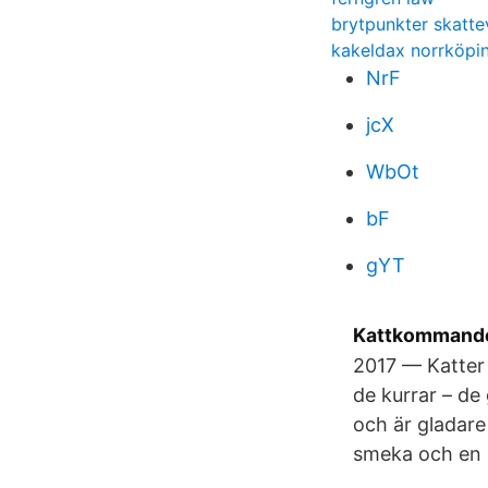
brytpunkter skatte
kakeldax norrköpi
NrF
jcX
WbOt
bF
gYT
Kattkommand
2017 — Katter 
de kurrar – de
och är gladare
smeka och en s