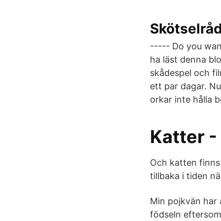
Skötselrå
----- Do you wan
ha läst denna blo
skådespel och film
ett par dagar. Nu
orkar inte hålla 
Katter 
Och katten finns 
tillbaka i tiden 
Min pojkvän har a
födseln efterso