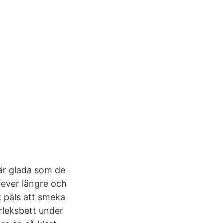
 är glada som de
lever längre och
k päls att smeka
rleksbett under