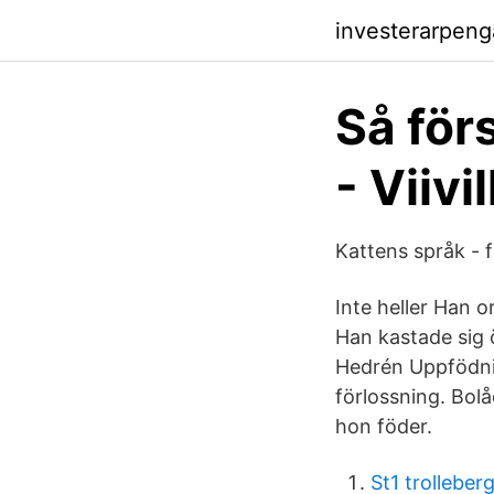
investerarpen
Så för
- Viivi
Kattens språk - f
Inte heller Han o
Han kastade sig ö
Hedrén Uppfödning
förlossning. Bolå
hon föder.
St1 trolleber