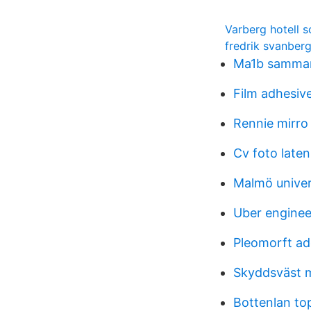
Varberg hotell s
fredrik svanberg
Ma1b samman
Film adhesiv
Rennie mirro 
Cv foto late
Malmö univers
Uber enginee
Pleomorft a
Skyddsväst 
Bottenlan top