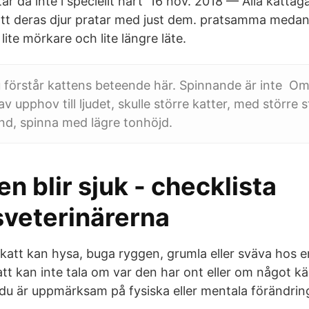
ar då inte i speciellt hårt 16 nov. 2018 — Alla kattägar
tt deras djur pratar med just dem. pratsamma meda
 lite mörkare och lite längre läte.
 förstår kattens beteende här. Spinnande är inte​ 
v upphov till ljudet, skulle större katter, med större
nd, spinna med lägre tonhöjd.
n blir sjuk - checklista
sveterinärerna
 katt kan hysa, buga ryggen, grumla eller sväva hos en
att kan inte tala om var den har ont eller om något kä
t du är uppmärksam på fysiska eller mentala förändrin