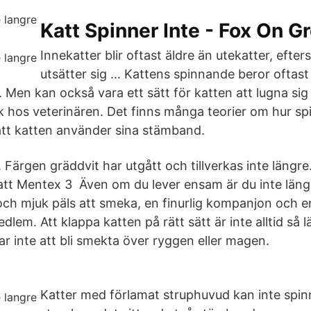
Katt Spinner Inte - Fox On G
Innekatter blir oftast äldre än utekatter, efte
utsätter sig … Kattens spinnande beror oftast 
 Men kan också vara ett sätt för katten att lugna sig 
 hos veterinären. Det finns många teorier om hur spin
 att katten använder sina stämband.
t. Färgen gräddvit har utgått och tillverkas inte längre
katt Mentex 3 Även om du lever ensam är du inte län
ch mjuk päls att smeka, en finurlig kompanjon och e
edlem. Att klappa katten på rätt sätt är inte alltid så l
ar inte att bli smekta över ryggen eller magen.
Katter med förlamat struphuvud kan inte spinn