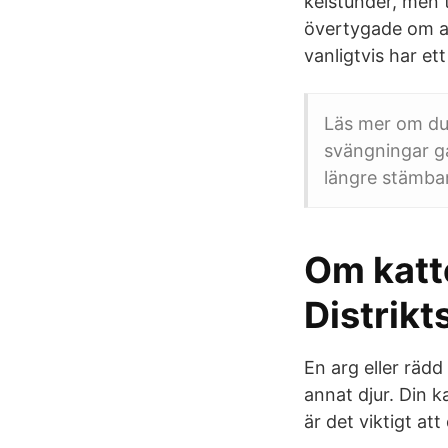
kelstunder, men t
övertygade om a
vanligtvis har ett
Läs mer om du
svängningar ga
längre stämba
Om katte
Distrikt
En arg eller rädd
annat djur. Din k
är det viktigt at