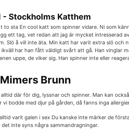
d - Stockholms Katthem
t to sta En cool katt som spinner vidare. Ni som känn
gg ett tag, vet redan att jag är mycket intresserad a
. Slö å vill inte äta. Min katt har varit extra slö och 
 ikväll har han fått väldigt svårt att gå. Han vinglar
benen uppe, de viker sig. Han spinner inte eller reager
- Mimers Brunn
alltid där för dig, lyssnar och spinner. Man kan också
när vi bodde med djur på gården, då fanns inga allergier
lltid varit galen i sex Du kanske inte märker de förs
m det inte syns några sammandragningar.