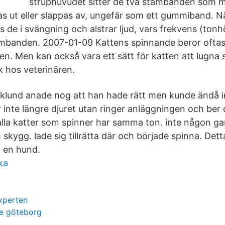
struphuvudet sitter de två stämbanden som m
as ut eller slappas av, ungefär som ett gummiband. Nä
 de i svängning och alstrar ljud, vars frekvens (tonh
mbanden. 2007-01-09 Kattens spinnande beror oftast
en. Men kan också vara ett sätt för katten att lugna si
 hos veterinären.
lund anade nog att han hade rätt men kunde ändå in
er inte längre djuret utan ringer anläggningen och be
lla katter som spinner har samma ton. inte någon g
 skygg. lade sig tillrätta där och började spinna. Dett
n en hund.
ka
xperten
e göteborg