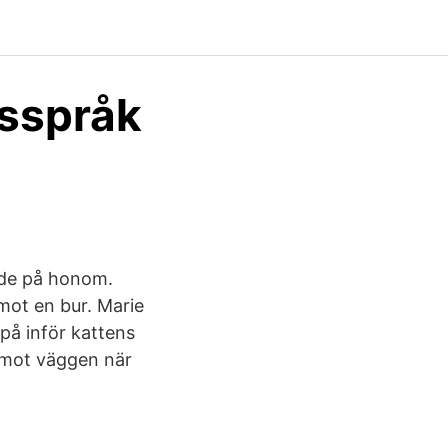
psspråk
tade på honom.
 mot en bur. Marie
på inför kattens
n mot väggen när