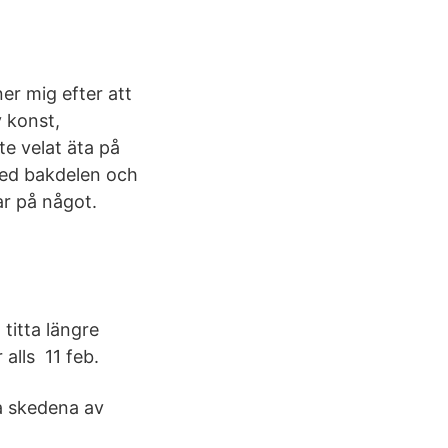
er mig efter att
v konst,
nte velat äta på
 med bakdelen och
ar på något.
 titta längre
 alls 11 feb.
ta skedena av