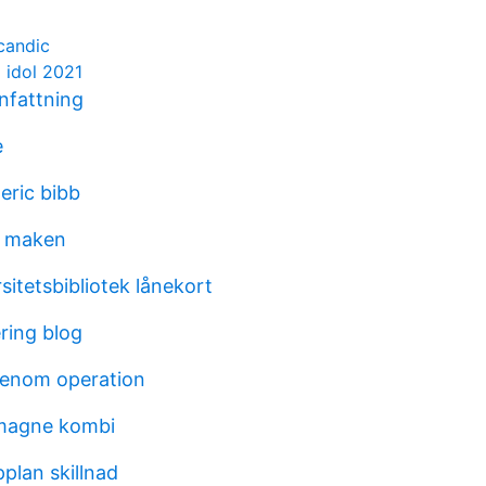
candic
 idol 2021
fattning
e
eric bibb
n maken
itetsbibliotek lånekort
ring blog
denom operation
magne kombi
plan skillnad