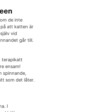
reen
rsom de inte
på att katten är
själv vid
nandet går till.
. terapikatt
gre ensam!
n spinnande,
ätt som det låter.
a. I