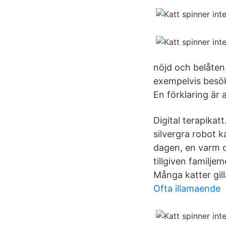
nöjd och belåten.
exempelvis besök
En förklaring är
Digital terapikat
silvergra robot 
dagen, en varm o
tillgiven familjem
Många katter gill
Ofta illamaende