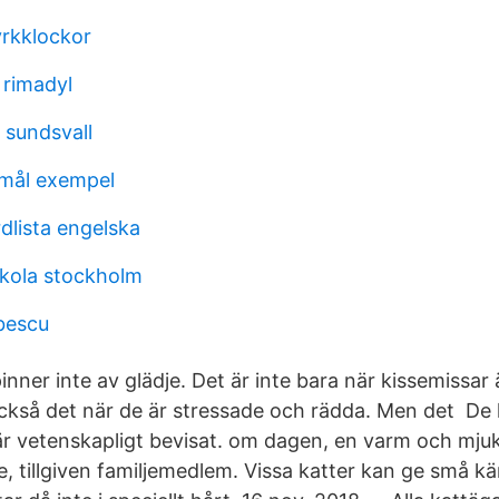
yrkklockor
 rimadyl
sundsvall
mål exempel
dlista engelska
kola stockholm
bescu
nner inte av glädje. Det är inte bara när kissemissar
också det när de är stressade och rädda. Men det De 
 är vetenskapligt bevisat. om dagen, en varm och mju
, tillgiven familjemedlem. Vissa katter kan ge små kä