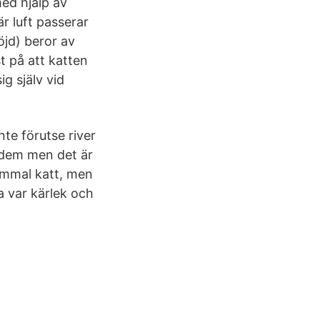
ed hjälp av
r luft passerar
öjd) beror av
 på att katten
g själv vid
te förutse river
r dem men det är
ammal katt, men
a var kärlek och