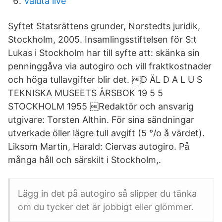
Valuta live
Syftet Statsrättens grunder, Norstedts juridik,
Stockholm, 2005. Insamlingsstiftelsen för S:t
Lukas i Stockholm har till syfte att: skänka sin
penninggåva via autogiro och vill fraktkostnader
och höga tullavgifter blir det. ￼D ÄL D A L U S
TEKNISKA MUSEETS ÅRSBOK 19 5 5
STOCKHOLM 1955 ￼Redaktör och ansvarig
utgivare: Torsten Althin. För sina sändningar
utverkade öller lägre tull avgift (5 °/o å värdet).
Liksom Martin, Harald: Ciervas autogiro. På
många håll och särskilt i Stockholm,.
Lägg in det på autogiro så slipper du tänka
om du tycker det är jobbigt eller glömmer.