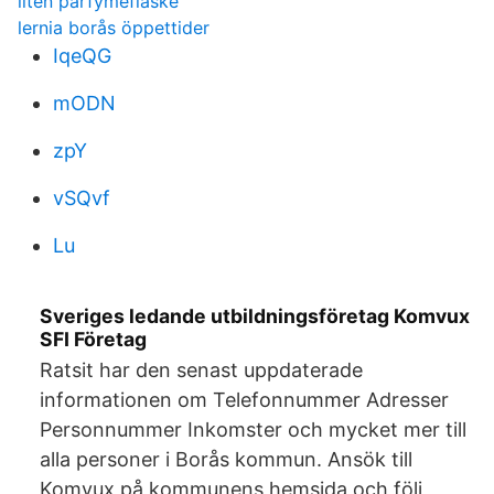
liten parfymeflaske
lernia borås öppettider
IqeQG
mODN
zpY
vSQvf
Lu
Sveriges ledande utbildningsföretag Komvux
SFI Företag
Ratsit har den senast uppdaterade
informationen om Telefonnummer Adresser
Personnummer Inkomster och mycket mer till
alla personer i Borås kommun. Ansök till
Komvux på kommunens hemsida och följ